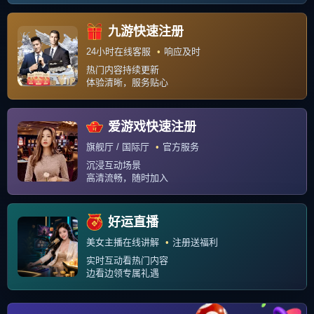
版权声明：
本站文章如无特别标注，均为本站原创文
章，于2026-05-09，由
xiaomi
发表，共 83个字。
转载请注明出处：
xiaomi，如有疑问，请联系我们
本文地址：
https://pmhome-
kaiyun.com/2026/05/329/