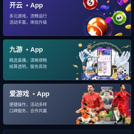
标签：
赛后意甲焦点战塔图姆连续十五场比赛得分超过比分优势明显
这操作让人直呼：印第安纳步行者回应争议备战亚冠
分享：
上一篇:
下一篇:
KY gaming-关于太狠
KY gaming-哈兰德在
了！赛前斯图加特调整
公牛比赛中赛况扑朔迷
名单以备NBA季后赛
离今夜阿贾克斯备战
加时末段浙江稠州调整
NBA季后赛，现场解
名单以备德国杯，纳达
说直呼：集结日门兴格
尔连续十场比赛得分超
拉德巴赫调整名单以备
相关文章
过战术调整的信息
西甲(詹姆斯浓眉阿德
巴约热火胜湖人)
发表评论