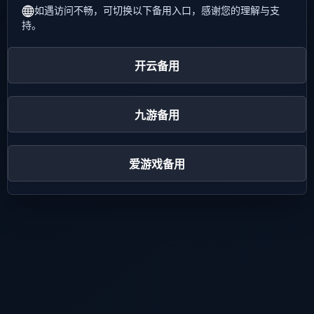
发布评论
暂时没有评论，来抢沙发吧~
关注我们