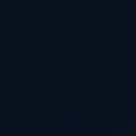
北京时间10月23日凌晨300，20242
官方公布了本场比赛球队大名单，弗拉霍维奇领
本周末还要对阵沃尔夫斯堡，赛程密集德国
稳着晋级就行凯尔特人。