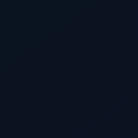
Gaming）是一款综合性的游戏平台，提供丰富多样的棋
戏，满足不同玩家的娱乐需求。通过官方网站，用户可
游戏APP，享受流畅稳定的游戏体验。平台注重公平
账户和资金安全，支持多种游戏模式和玩法，适合休闲
。开元棋牌致力于为玩家打造专业、高品质的游戏环
户都能尽情畅玩，体验精彩纷呈的游戏乐趣。