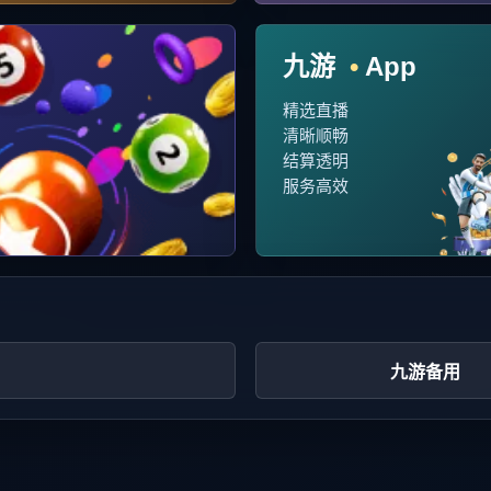
赫迪拉将出任俱乐部顾问，前队长根特纳将在明年1月出任
4月从斯图加特赛复出，但最新消息显示她已退出马德里
#施耐德#；虎扑05月10日讯 根据记者Marc Stein报道，
in说道“热火和森林狼常被预测为今夏有意交易得到菲尼克。