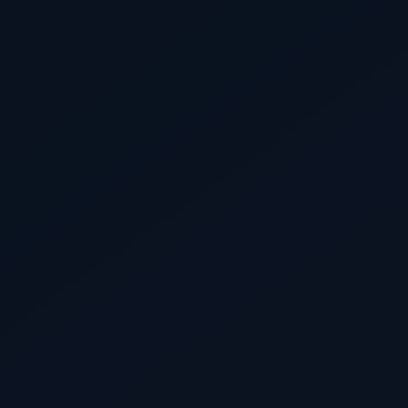
签：
名
杯
整