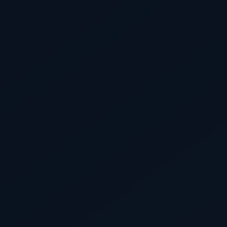
相关文章
发表评论