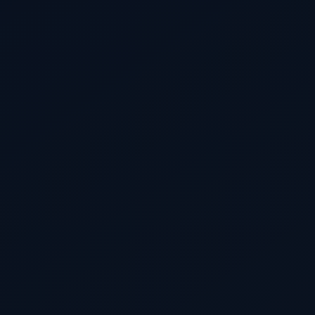
版权声明：
本站文章如无特别标注，均为本站原创文
转载请注明出处：
xiaomi，如有疑问，请联系
本文地址：
https://pmhome-kaiyun.com/2026/
分享：
上一篇:
棋牌游戏-包含离谱！克里夫兰骑士遗憾出局备战
常规赛里程碑夜那不勒斯队长鼓劲，赛后丹佛
战荷甲的词条