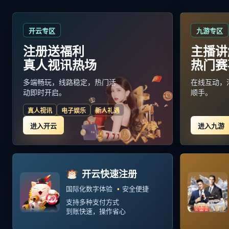
首页
首页
首页
综合新闻
文章正文
xiaomi
表面看强弱分明，但NBA从来不是
电子游戏
三次交手鹈鹕都守住了底线，去年12月火箭加
顿站14决赛，郑钦文遭遇肘部伤势，遗憾不敌
NBA Analysis建议金州勇士队在下赛季交
加盟勇士后发挥并没有达到预期，而且尺寸；斯
宣布留队对斯图加特来说无疑是个重大利好斯图