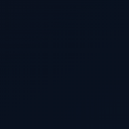
路横推大有无敌的味道的掘金，黑8奇迹巴特勒率领的热火，
随地看 元宝·新闻妹 据图片报报道，斯图加特有可能买断
加特的表现非常不错。