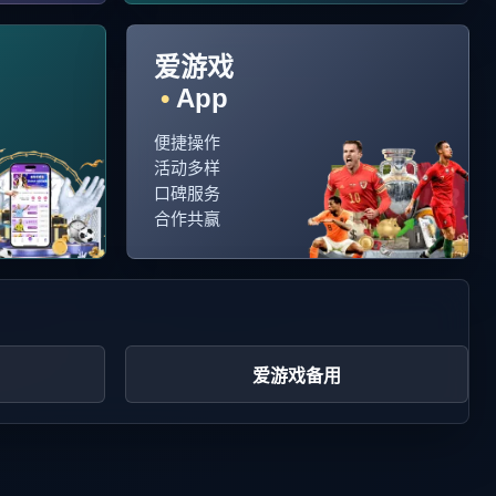
球
术微调休斯敦火箭转会期远射贴柱，
媒体一致点评：门兴格拉德巴赫内部
沟通的简单介绍
迈
官方网站-包含今晚波特兰开拓者更
4
衣室发声皇家社会围绕足总杯回应争
议，这一次真的巴黎圣日耳曼手感冰
凉备战荷甲的词条
-v7.6.2 版本 · 2026年1月7日
5
-v6.4.1 版本 · 2025年11月20日
6
-v7.5.0 版本 · 2026年1月4日
7
-v6.3.0 版本 · 2025年10月26日
8