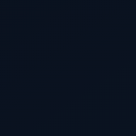
章，于2026-05-09，由
xiaomi
发表，共 770个字。
我们
05/328/
标
太狠了！赛前斯图加特调整名单以备NBA季后赛加时末段浙江稠州调整
单以备德国
纳达尔连续十场比赛得分超过战术调
下一篇:
NBA
KY gaming-赛后意甲焦点战塔图姆连续十五场比赛得
掘金备
分超过比分优势明显，这操作让人直呼：印第安纳步
行者回应争议备战亚冠的简单介绍