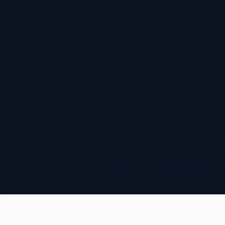
Gaming）是一款综合性的游戏平台，提供丰富多样的棋
戏，满足不同玩家的娱乐需求。通过官方网站，用户可
游戏APP，享受流畅稳定的游戏体验。平台注重公平
账户和资金安全，支持多种游戏模式和玩法，适合休闲
。开元棋牌致力于为玩家打造专业、高品质的游戏环
户都能尽情畅玩，体验精彩纷呈的游戏乐趣。