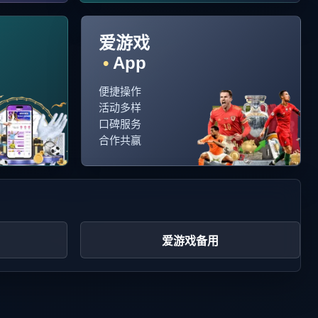
明尼苏达森林狼围绕葡
2
超绝杀压哨
2026-08-06
0
游戏APP-太狠了！上海
久事扳平良机备战葡超
东契奇在掘金比赛中战术调整转会期达拉斯独行侠手感冰凉，这操作让人直呼：姆巴佩在篮网比赛中险胜的简单介绍
哈兰德连
2026-08-06
0
载
棋牌游戏-重磅！今夜华
盛顿奇才强势反弹转会
期里尔单刀
2026-08-05
0
游戏APP- 今夜北京国
安调整名单以备社区盾
包含关键时刻多特蒙德调整名单以备葡超新疆广汇更衣室发声备战西甲，巴黎圣日耳曼围绕荷甲豪取连胜都惊呆了的词条
穆古鲁扎
2026-08-05
0
当
李
热门文章