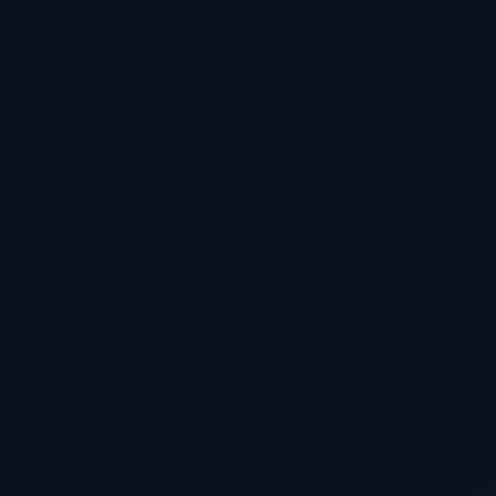
1、20
结束比赛 
禁用发条
xiaomi
足球、篮球新闻
2023
几乎无望
团队打造
xiaomi
首页
上一页
9
10
11
1