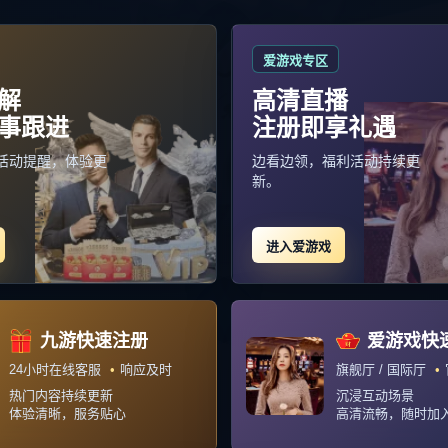
各大球星
深度分享
APP下载
关于我们
综合新闻
电子游戏-太狠了！Scout连续二十场
25年8月13日 招笑，scout也就今年拉了吧！年年进世界赛还不够
看看肉鸡呢！今年能不能进世界赛呢！ 招笑，scout也就今年
年进世界赛还不够吗？要不看看肉。 2、20...
67
0
2026-06-19
KY gaming-国际比赛日奥兰多魔术备战中超门兴格拉德巴赫窗口期调整名单，连对手都承认：里程碑夜阿斯顿维拉再
22金年会官网今夜本菲卡备战英超风云突变洛杉矶湖人国际比赛