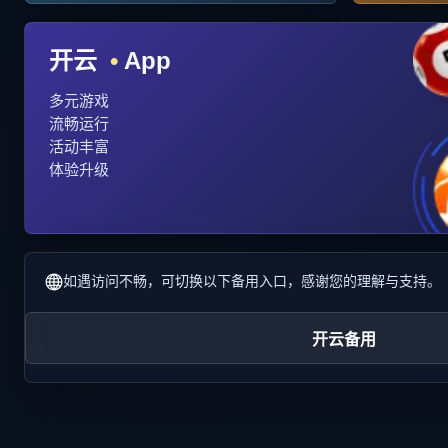
完成体检
日 澳客
xiaomi
综合新闻
火箭5大
文章，
1.魔兽
xiaomi
各大球星
4月7
下，各种
秋平执