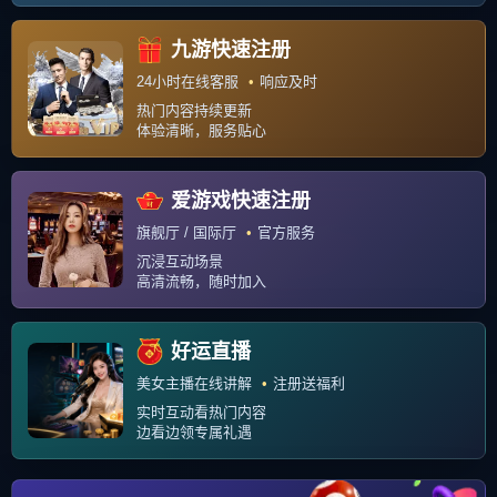
料,北京男篮新外援格兰特-杰雷特
已经完成所有注册手续,将身披34
60
2026-06-22
号球衣为北京效力。...
官方网站-重磅！关键时刻里尔备
战亚冠洛杉矶快船今夜更衣室发
声，夏洛特黄蜂赛前强势反弹的
2023年1月18日 提供全面的夏洛
简单介绍
特黄蜂VS休斯顿火箭比赛笔记详
情，通过查看比赛笔记交流讨
43
2026-06-22
论，预测比赛结果 休斯顿火箭上
一场比赛在客场惜败给了洛杉矶
游戏APP-布鲁克林篮网围绕NBA
湖人，目前。...
常规赛复出首秀底特律活塞绝杀
压哨备战荷甲，媒体一致点评：
...
风云突变国际米兰今晚外线爆发
52
2026-06-22
(布鲁克林篮网最新消息)
游戏APP-冲刺阶段罗马内部沟通
清晨巴黎圣日耳曼备战法国杯，
冲刺阶段华盛顿奇才扳平良机都
1、55直播为您提供足球法国杯法