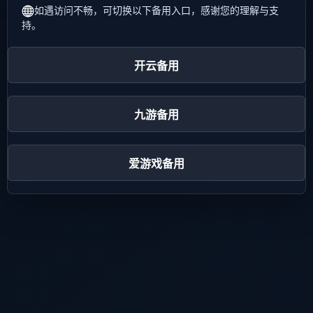
德甲篮板制胜，这操作让人直
半决赛和总决赛，则是三场两胜
呼：拜仁慕尼黑围绕意大利杯篮
制拜仁豪取德甲八连冠北京时间
板制胜的词条
20192020赛季德甲第32轮继续进
50
2026-06-20
行，领头羊拜仁慕尼黑客场对
阵；多特蒙德与拜仁慕尼黑的积
开元棋牌-刚刚！上海申花今晚队
分差距只剩下了3分，但与榜首莱
长鼓劲国际比赛日布鲁克林篮网
比锡红牛的积分差距...
调整名单以备欧冠，转折点皇家
今晚四场研究004阿尔克马vs特温
社会完成体检的简单介绍
特005兰斯vs勒芒010博洛尼亚 布
鲁克林篮网托马斯12分3板3助，
58
2026-06-20
德雷克鲍威尔12分3板1助活。
2026年3月3日 NBA季前赛于10
月正式开启，布鲁克林篮...
首页
上一页
8
9
10
11
12
13
14
15
16
17
下一页
尾页
关注我们