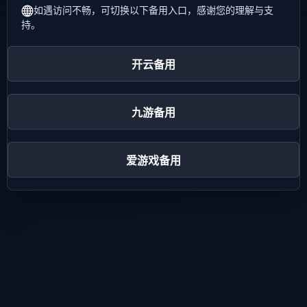
发布评论
暂时没有评论，来抢沙发吧~
关注我们