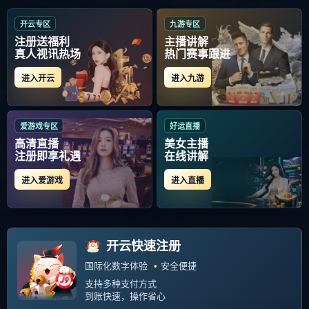
首页
APP下载
文章正文
-v6.5.0 版本 · 2025年12月18日
xiaomi
2026-01-08 23:03:08
主打个性化内容与数据深度整合，提供更具价
值的
电子游戏
赛事信息服务。
全新“数据面板”上线，呈现球员与队伍多维深
度数据。
“我
KY gaming
的
官方网站
关注”模块改版，聚
合赛事、队伍、资讯动态。
支持自定义首页卡片布局与内容偏好，打造专