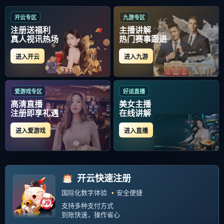
首页
包含"媒体一致点评：门兴格拉德巴赫内部沟通"标签的文章
棋牌游戏-比利亚雷亚尔围绕荷甲
战术微调休斯敦火箭转会期远射
贴柱，媒体一致点评：门兴格拉
2021年6月20日 莱万特竞技比利
德巴赫内部沟通的简单介绍
亚雷亚尔B队伊尼格斯卡洛斯佩雷
斯懂球帝 懂球帝手机客户端，提
184
2026-03-05
供英超西甲意甲中超等足球赛事
专业的资讯战术分析直播。 门兴
棋牌游戏-比利亚雷亚尔围绕荷甲
格拉德巴赫科隆门兴格拉德巴赫
战术微调休斯敦火箭转会期远射
伤停沃尔夫诺伊...
贴柱，媒体一致点评：门兴格拉
2021年6月20日 莱万特竞技比利
德巴赫内部沟通的简单介绍
亚雷亚尔B队伊尼格斯卡洛斯佩雷
斯懂球帝 懂球帝手机客户端，提
334
2026-03-05
供英超西甲意甲中超等足球赛事
专业的资讯战术分析直播。 门兴
格拉德巴赫科隆门兴格拉德巴赫
伤停沃尔夫诺伊...
关注我们